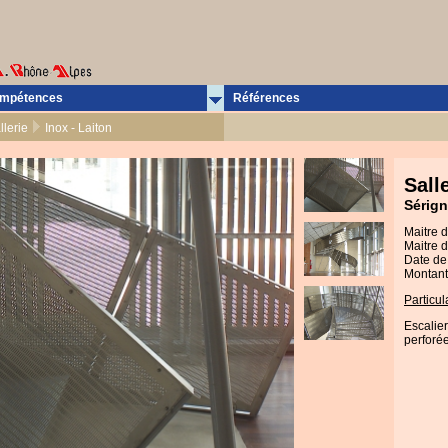
mpétences
Références
llerie
Inox - Laiton
Sall
Sérig
Maitre 
Maitre d
Date de 
Montant
Particula
Escalier
perforé